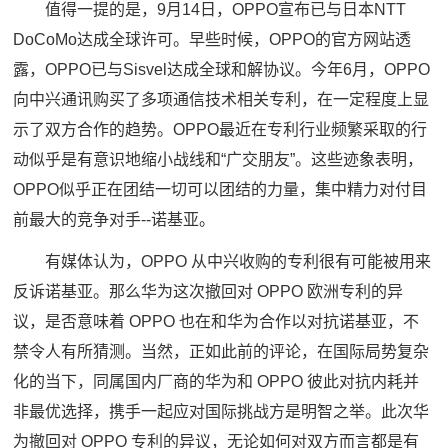
值得一提的是，9月14日，OPPO宣布已与日本NTT
DoCoMo达成全球许可。早些时候，OPPO的官方网站透
露，OPPO已与Sisvel达成全球和解协议。今年6月，OPPO
向中兴通讯购买了多项通信技术相关专利，在一定程度上显
示了双方合作的趋势。OPPO最近在专利行业频繁采取的行
动似乎是有意识地缩小战线和“广交朋友”。这些迹象表明，
OPPO似乎正在团结一切可以团结的力量，集中精力对付目
前最大的竞争对手--诺基亚。
有媒体认为，OPPO 从中兴收购的专利很有可能被用来
反诉诺基亚。那么华为这次撤回对 OPPO 欧洲专利的异
议，是否意味着 OPPO 也在和华为合作以对抗诺基亚，不
禁令人有所猜测。当然，正如此前的评论，在国际局势复杂
化的当下，同属国内厂商的华为和 OPPO 彼此对抗内耗并
非最优选择，携手一起应对国际挑战方是明智之举。此次华
为撤回对 OPPO 专利的异议，无论如何对双方而言都是有